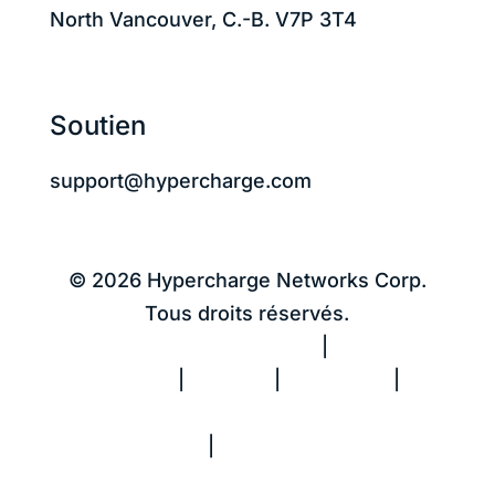
North Vancouver, C.-B. V7P 3T4
Soutien
support@hypercharge.com
© 2026 Hypercharge Networks Corp.
Tous droits réservés.
Politique de confidentialité
|
Conditions
d’utilisation
|
Cookies
|
Avis CCPA
|
Ne
vendez pas mes informations
personnelles
|
Rapport sur le travail
forcé