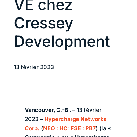
VE chez
Cressey
Development
13 février 2023
Vancouver, C.-B
. – 13 février
2023 –
Hypercharge Networks
Corp.
(
NEO : HC;
FSE : PB7
) (la «