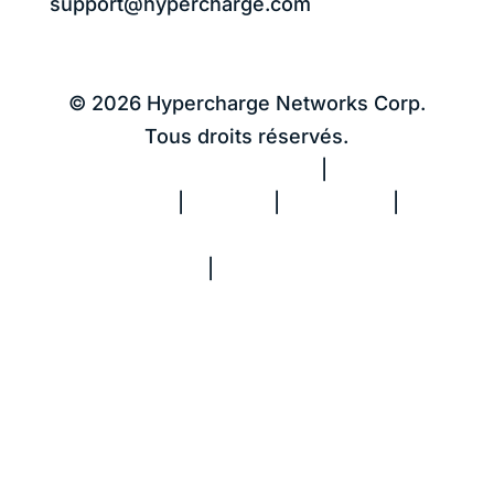
support@hypercharge.com
© 2026 Hypercharge Networks Corp.
Tous droits réservés.
Politique de confidentialité
|
Conditions
d’utilisation
|
Cookies
|
Avis CCPA
|
Ne
vendez pas mes informations
personnelles
|
Rapport sur le travail
forcé