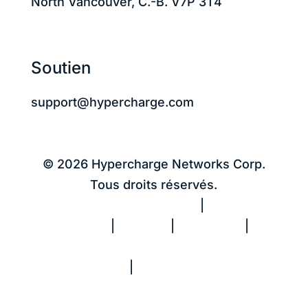
North Vancouver, C.-B. V7P 3T4
Soutien
support@hypercharge.com
© 2026 Hypercharge Networks Corp.
Tous droits réservés.
Politique de confidentialité
|
Conditions
d’utilisation
|
Cookies
|
Avis CCPA
|
Ne
vendez pas mes informations
personnelles
|
Rapport sur le travail
forcé