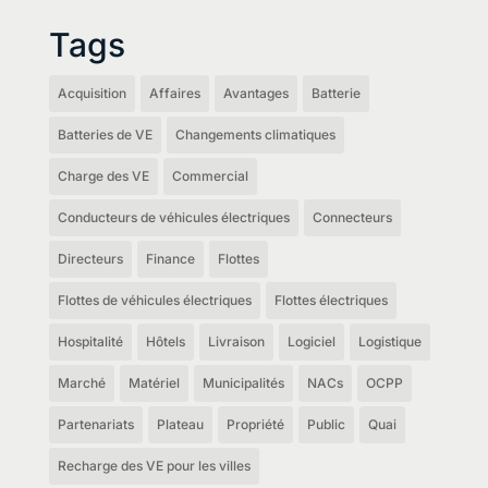
Tags
Acquisition
Affaires
Avantages
Batterie
Batteries de VE
Changements climatiques
Charge des VE
Commercial
Conducteurs de véhicules électriques
Connecteurs
Directeurs
Finance
Flottes
Flottes de véhicules électriques
Flottes électriques
Hospitalité
Hôtels
Livraison
Logiciel
Logistique
Marché
Matériel
Municipalités
NACs
OCPP
Partenariats
Plateau
Propriété
Public
Quai
Recharge des VE pour les villes