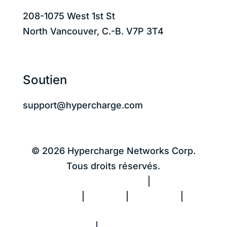
208-1075 West 1st St
North Vancouver, C.-B. V7P 3T4
Soutien
support@hypercharge.com
© 2026 Hypercharge Networks Corp.
Tous droits réservés.
Politique de confidentialité
|
Conditions
d’utilisation
|
Cookies
|
Avis CCPA
|
Ne
vendez pas mes informations
personnelles
|
Rapport sur le travail