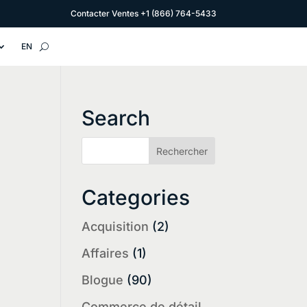
Contacter Ventes
+1 (866) 764-5433
EN
Search
Categories
Acquisition
(2)
Affaires
(1)
Blogue
(90)
Commerce de détail