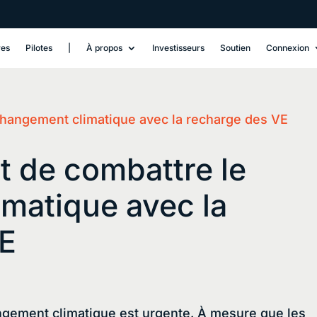
res
Pilotes
‎|
À propos
Investisseurs
Soutien
Connexion
t de combattre le
matique avec la
VE
angement climatique est urgente. À mesure que les